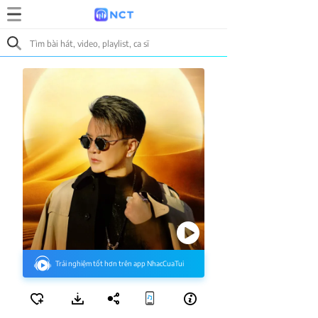
Trải nghiệm tốt hơn trên app NhacCuaTui