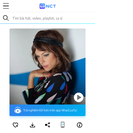
Trải nghiệm tốt hơn trên app NhacCuaTui