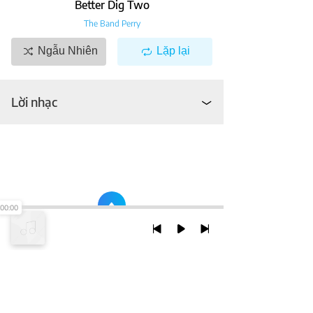
Better Dig Two
The Band Perry
Ngẫu Nhiên
Lặp lại
Lời nhạc
00:00
TRỞ LẠI ĐẦU TRANG
XEM VỚI PHIÊN BẢN DESKTOP