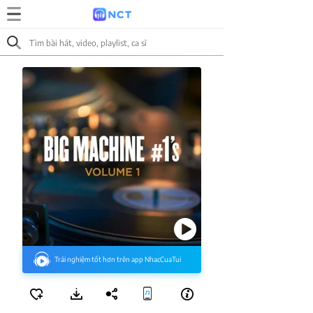
Trải nghiệm tốt hơn trên app NhacCuaTui